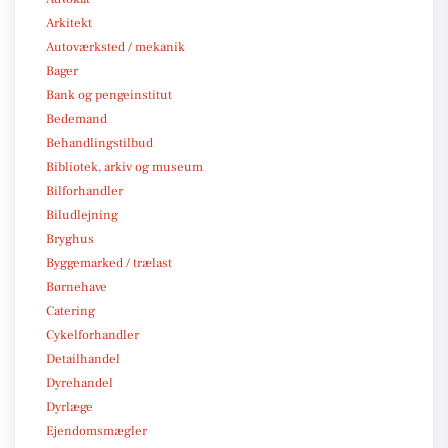
Arkitekt
Autoværksted / mekanik
Bager
Bank og pengeinstitut
Bedemand
Behandlingstilbud
Bibliotek, arkiv og museum
Bilforhandler
Biludlejning
Bryghus
Byggemarked / trælast
Børnehave
Catering
Cykelforhandler
Detailhandel
Dyrehandel
Dyrlæge
Ejendomsmægler