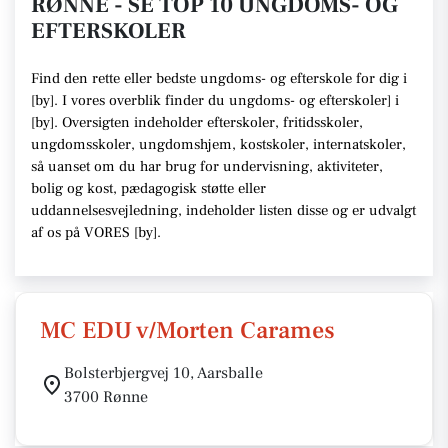
RØNNE - SE TOP 10 UNGDOMS- OG
EFTERSKOLER
Find den rette
eller bedste ungdoms- og efterskole
for dig i
[
by
]. I vores overblik finder du ungdoms- og efterskoler] i
[
by
].
Oversigten indeholder efterskoler, fritidsskoler,
ungdomsskoler, ungdomshjem, kostskoler, internatskoler,
så uanset om du har brug for undervisning, aktiviteter,
bolig og kost, pædagogisk støtte eller
uddannelsesvejledning,
indeholder listen disse
og er udvalgt
af os på VORES [
by
]
.
MC EDU v/Morten Carames
Bolsterbjergvej 10, Aarsballe
3700 Rønne