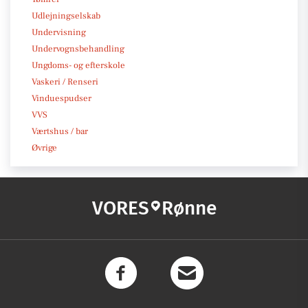
Udlejningselskab
Undervisning
Undervognsbehandling
Ungdoms- og efterskole
Vaskeri / Renseri
Vinduespudser
VVS
Værtshus / bar
Øvrige
VORES
Rønne