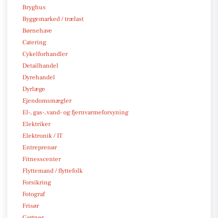
Bryghus
Byggemarked / trælast
Børnehave
Catering
Cykelforhandler
Detailhandel
Dyrehandel
Dyrlæge
Ejendomsmægler
El-, gas-, vand- og fjernvarmeforsyning
Elektriker
Elektronik / IT
Entreprenør
Fitnesscenter
Flyttemand / flyttefolk
Forsikring
Fotograf
Frisør
Gartner