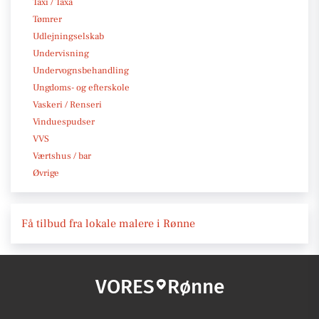
Taxi / Taxa
Tømrer
Udlejningselskab
Undervisning
Undervognsbehandling
Ungdoms- og efterskole
Vaskeri / Renseri
Vinduespudser
VVS
Værtshus / bar
Øvrige
Få tilbud fra lokale malere i Rønne
VORES
Rønne