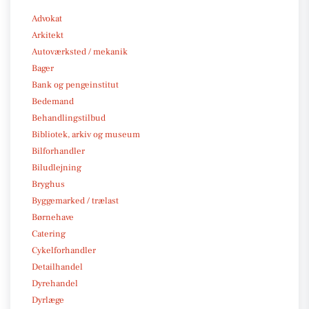
Advokat
Arkitekt
Autoværksted / mekanik
Bager
Bank og pengeinstitut
Bedemand
Behandlingstilbud
Bibliotek, arkiv og museum
Bilforhandler
Biludlejning
Bryghus
Byggemarked / trælast
Børnehave
Catering
Cykelforhandler
Detailhandel
Dyrehandel
Dyrlæge