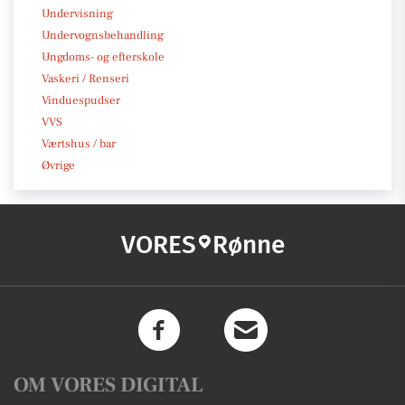
Undervisning
Undervognsbehandling
Ungdoms- og efterskole
Vaskeri / Renseri
Vinduespudser
VVS
Værtshus / bar
Øvrige
VORES
Rønne
OM VORES DIGITAL