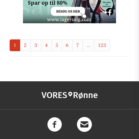
1
2
3
4
5
6
7
...
123
VORES
Rønne