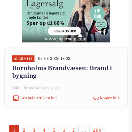
03-08-2026 18:02
ALARM112
Bornholms Brandvæsen: Brand i
bygning
Kilde: Beredskabsstyrelsen
Læs hele artiklen her
Kopiér link
1
2
3
4
5
6
7
...
204