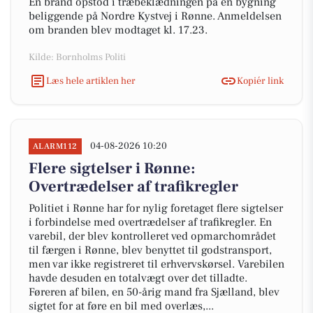
En brand opstod i træbeklædningen på en bygning
beliggende på Nordre Kystvej i Rønne. Anmeldelsen
om branden blev modtaget kl. 17.23.
Kilde: Bornholms Politi
Læs hele artiklen her
Kopiér link
04-08-2026 10:20
ALARM112
Flere sigtelser i Rønne:
Overtrædelser af trafikregler
Politiet i Rønne har for nylig foretaget flere sigtelser
i forbindelse med overtrædelser af trafikregler. En
varebil, der blev kontrolleret ved opmarchområdet
til færgen i Rønne, blev benyttet til godstransport,
men var ikke registreret til erhvervskørsel. Varebilen
havde desuden en totalvægt over det tilladte.
Føreren af bilen, en 50-årig mand fra Sjælland, blev
sigtet for at føre en bil med overlæs,...