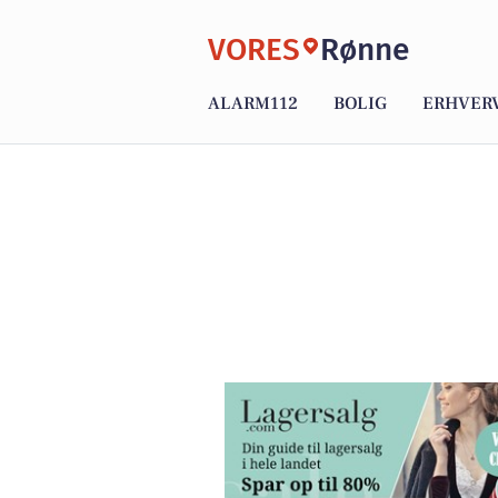
VORES
Rønne
ALARM112
BOLIG
ERHVER