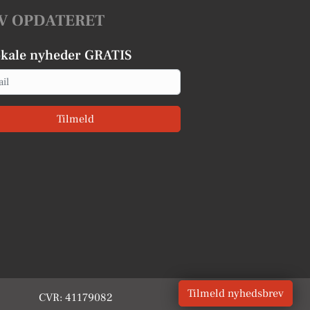
V OPDATERET
okale nyheder GRATIS
Tilmeld
Tilmeld nyhedsbrev
CVR: 41179082