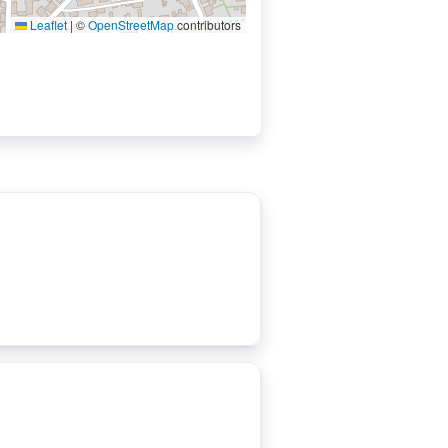
Leaflet
|
©
OpenStreetMap
contributors