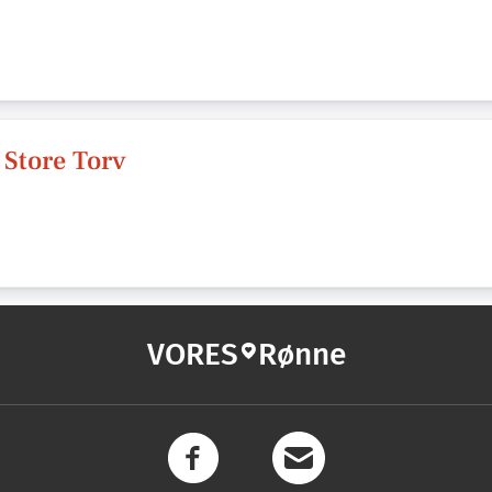
Store Torv
VORES
Rønne