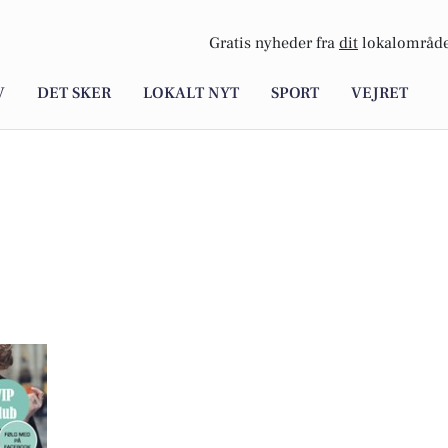
Gratis nyheder fra
dit
lokalområde
V
DET SKER
LOKALT NYT
SPORT
VEJRET