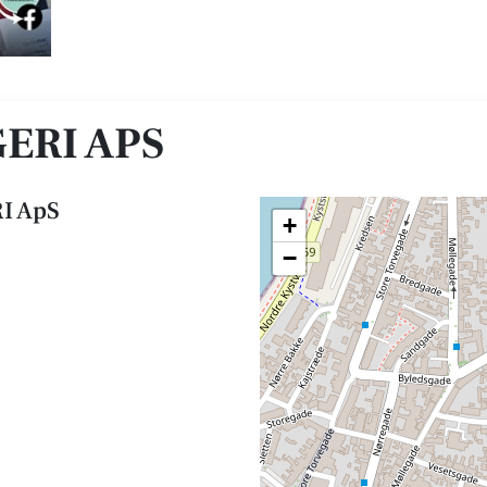
ERI APS
I ApS
+
−